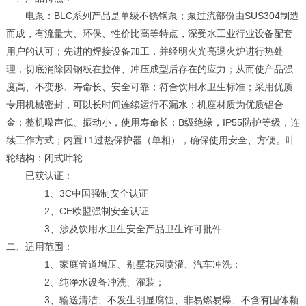
电泵：BLC系列产品是单级不锈钢泵；泵过流部份由SUS304制造
而成，有流量大、环保、性价比高等特点，深受水工业行业设备配套
用户的认可；先进的焊接设备加工，并经明火光亮退火炉进行热处
理，切底消除因钢板在拉伸、冲压成型后存在的应力；从而使产品强
度高、不变形、寿命长、安全可靠；符合饮用水卫生标准；采用优质
专用机械密封，可以长时间连续运行不漏水；机座材质为优质铝合
金；整机噪声低、振动小，使用寿命长；B级绝缘，IP55防护等级，连
续工作方式；内置T1过热保护器（单相），确保使用安全、方便。叶
轮结构：闭式叶轮
已获认证：
1、3C中国强制安全认证
2、CE欧盟强制安全认证
3、涉及饮用水卫生安全产品卫生许可批件
二、适用范围：
1、家庭管道增压、别墅花园喷灌、汽车冲洗；
2、纯净水设备冲洗、灌装；
3、输送清洁、不发生明显腐蚀、非易燃易爆、不含有固体颗