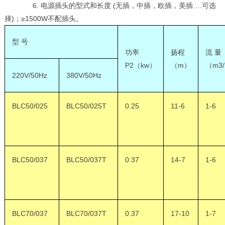
6. 电源插头的型式和长度 (无插，中插，欧插，美插….可选
择)；≥1500W不配插头。
型 号
功率
扬程
流 量
P2
（
kw
）
（
m
）
（
m
3
220V/50Hz
380V/50Hz
BLC50/025
BLC50/025T
0.25
11-6
1-6
BLC50/037
BLC50/037T
0.37
14-7
1-6
BLC70/037
BLC70/037T
0.37
17-10
1-7