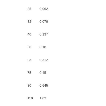
25
0.062
32
0.079
40
0.137
50
0.18
63
0.312
75
0.45
90
0.645
110
1.02